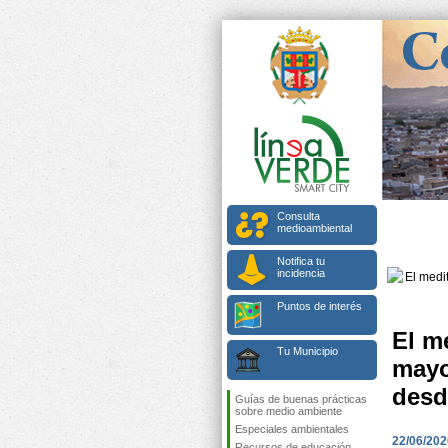
Consulta
medioambiental
Notifica tu
incidencia
Puntos de interés
El m
Tu Municipio
mayo
desd
Guías de buenas prácticas
sobre medio ambiente
Especiales ambientales
22/06/202
Recursos de educación