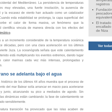
temperatu
cidental del Mediterráneo. La persistencia de temperaturas
registros
es muy elevadas, una fuerte insolación, la ausencia de
Fundación
 y la escasez de viento han actuado como un catalizador
pescadore
equivalen
Cuando esta estabilidad se prolonga, la capa superficial del
orbe el calor de forma masiva, un fenómeno que la
El tratado
encallado
 científica vincula de manera directa con los efectos del
de Niza
imático
.
s a un incremento considerable de la temperatura oceánica
e décadas, pero con una clara aceleración en los últimos
Ver todas
vierte Juza. La oceanógrafa señala que este calentamiento
stenido está multiplicando los eventos extremos, dando lugar
e calor marinas cada vez más intensas, prolongadas y
s.
rano se adelanta bajo el agua
s histórico de los últimos 44 años muestra que el proceso de
ento del mar Balear solía arrancar en marzo para acelerarse
y junio, alcanzando su pico a mediados de agosto. Sin
las dinámicas están cambiando: la fase de calentamiento se
pado sensiblemente.
matura transición ha provocado que las islas acaben de