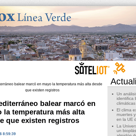
Actual
Un análisis
identifica
editerráneo balear marcó en
climáticas
 la temperatura más alta
El clima 
muertes y
e que existen registros
en la UE 
La Univer
un bioplás
6 8:59:39
almidón d