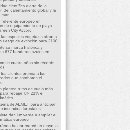
ad científica alerta de la
n del calentamiento global y la
l mar
 referente europeo en
ión de equipamiento de playa
Green City Accord
 las especies vegetales afronta
o riesgo de extinción para 2100
te su marca histórica y
on 677 banderas azules en
mple cuatro años sin récords
íos
los clientes premia a los
cados que combaten el
io
o plantea rutas de vuelo más
s para rebajar UN 21% el
limático
tema de AEMET para anticipar
de incendios forestales
siete dan luz verde a ampliar el
limático europeo
rráneo balear marcó en mayo la