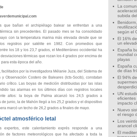
La comunid
de
aceleració
subida de
eaverdemunicipal.com
Benidorm,
s que bañan el archipiélago balear se enfrentan a una
reutilizac
térmica sin precedentes. El pasado mes se ha consolidado
según el 
ayo con la temperatura marina más elevada desde que se
El 16% de
un elevad
 los registros por satélite en 1982. Con promedios que
entre los 18 y los 23,7 grados, el Mediterráneo occidental ha
España ba
mundial c
o desviaciones térmicas que rozan los 4 grados por encima de
playas
l para esta época del año.
España cu
de días fr
, facilitados por la investigadora Mélanie Juza, del Sistema de
n y Observación Costero de Baleares (Icts-Socib), constatan
El 94% de 
supermer
io crítico. Las boyas de medición distribuidas por las islas
desperdic
dido las alarmas en los últimos días con registros locales
UN estudi
ente altos: la boya de Palma alcanzó los 24,5 grados a
eficiente
de junio, la de Mahón llegó a los 25,2 grados y el dispositivo
impacto c
era marcó un techo de 26,2 grados a finales de mayo.
Nuevo sis
el riesgo 
ctel atmosférico letal
Los veinti
arancel c
s expertos, este calentamiento exprés responde a una
El medite
ón de factores meteorológicos que ha afectado a toda la