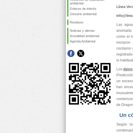
ambiental
Línea Ver
Enlaces de interés
Glosario ambiental
info@lin
Residuos
Las agua
anomalía 
Noticias y alertas
Actualidad ambiental
como el m
Agenda Ambiental
iniciaron
oscilaron 
registrad
lo habitua
Los
datos
Predicció
un escenar
han encen
inusualm
comienzos 
de Dragon
Un có
Según lo
combinaci