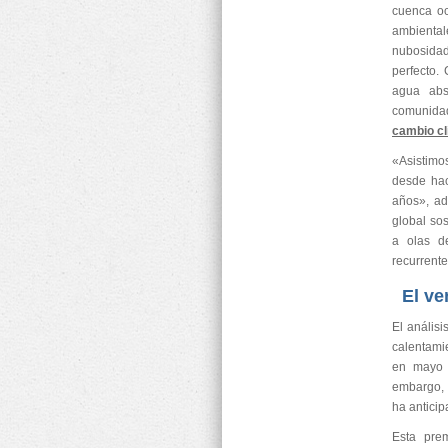
cuenca oc
ambiental
nubosidad
perfecto. 
agua abs
comunidad
cambio cl
«Asistimo
desde hac
años», ad
global so
a olas d
recurrente
El ve
El análisi
calentami
en mayo 
embargo, 
ha antici
Esta pre