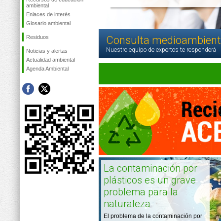
ambiental
Enlaces de interés
Glosario ambiental
Residuos
Consulta medioambient
Nuestro equipo de expertos te responderá
Noticias y alertas
Actualidad ambiental
Agenda Ambiental
La contaminación por
plásticos es un grave
problema para la
naturaleza
El problema de la contaminación por