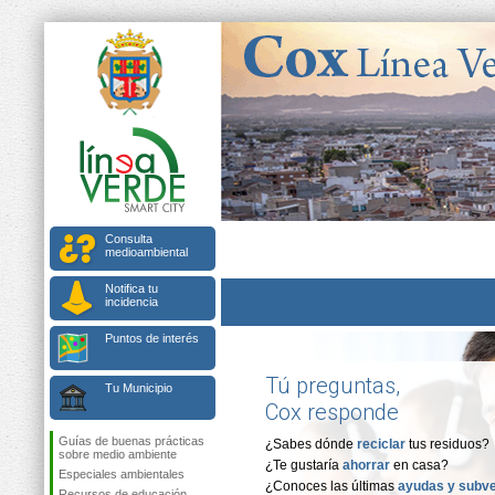
Consulta
medioambiental
Notifica tu
incidencia
Puntos de interés
Tú preguntas,
Tu Municipio
Cox responde
Guías de buenas prácticas
¿Sabes dónde
reciclar
tus residuos?
sobre medio ambiente
¿Te gustaría
ahorrar
en casa?
Especiales ambientales
¿Conoces las últimas
ayudas y subv
Recursos de educación