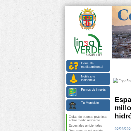
Consulta
medioambiental
Notifica tu
incidencia
Puntos de interés
Espa
Tu Municipio
mill
hidr
Guías de buenas prácticas
sobre medio ambiente
Especiales ambientales
02/03/202
Recursos de educación