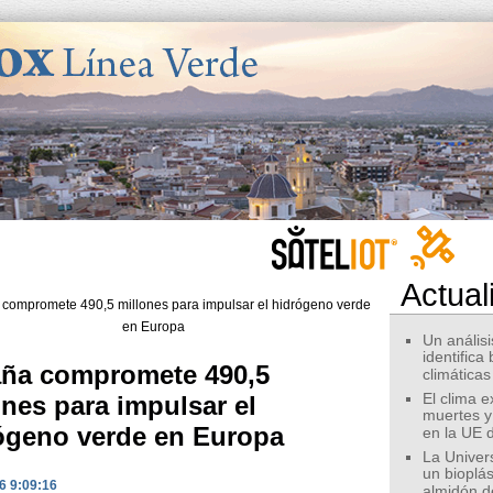
Actual
Un análisis
identifica
ña compromete 490,5
climáticas
ones para impulsar el
El clima 
muertes y
ógeno verde en Europa
en la UE 
La Univer
un bioplás
6 9:09:16
almidón d