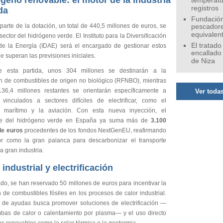
geno renovable: el motor de la industria
temperatu
registros
da
Fundación
arte de la dotación, un total de 440,5 millones de euros, se
pescadore
equivalen
l sector del hidrógeno verde. El Instituto para la Diversificación
El tratado
de la Energía (IDAE) será el encargado de gestionar estos
encallado
e superan las previsiones iniciales.
de Niza
e esta partida, unos 304 millones se destinarán a la
n de combustibles de origen no biológico (RFNBO), mientras
36,4 millones restantes se orientarán específicamente a
Ver todas
 vinculados a sectores difíciles de electrificar, como el
e marítimo y la aviación. Con esta nueva inyección, el
ue del hidrógeno verde en España ya suma más de
3.100
de euros
procedentes de los fondos NextGenEU, reafirmando
or como la gran palanca para descarbonizar el transporte
a gran industria.
 industrial y electrificación
ado, se han reservado 50 millones de euros para incentivar la
n de combustibles fósiles en los procesos de calor industrial.
a de ayudas busca promover soluciones de electrificación —
as de calor o calentamiento por plasma— y el uso directo