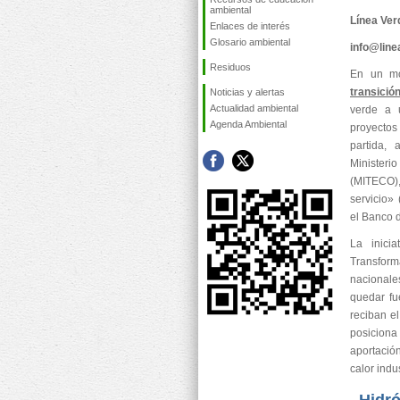
ambiental
Línea Ver
Enlaces de interés
Glosario ambiental
info@lin
Residuos
En un mov
transició
Noticias y alertas
Actualidad ambiental
verde a 
Agenda Ambiental
proyectos
partida,
Minister
(MITECO),
servicio» 
el Banco d
La inici
Transform
nacionale
quedar fu
reciban e
posiciona
aportació
calor indus