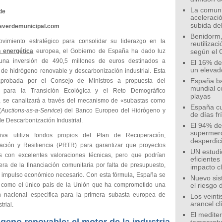
La comunid
de
aceleració
subida de
eaverdemunicipal.com
Benidorm,
imiento estratégico para consolidar su liderazgo en la
reutilizac
n energética
europea, el Gobierno de España ha dado luz
según el 
una inversión de 490,5 millones de euros destinados a
El 16% de
un elevad
 de hidrógeno renovable y descarbonización industrial. Esta
 aprobada por el Consejo de Ministros a propuesta del
España ba
mundial c
io para la Transición Ecológica y el Reto Demográfico
playas
 se canalizará a través del mecanismo de «subastas como
España cu
(
Auctions-as-a-Service
) del Banco Europeo del Hidrógeno y
de días fr
e Descarbonización Industrial.
El 94% de 
supermer
ativa utiliza fondos propios del Plan de Recuperación,
desperdic
ación y Resiliencia (PRTR) para garantizar que proyectos
UN estudi
s con excelentes valoraciones técnicas, pero que podrían
eficiente
era de la financiación comunitaria por falta de presupuesto,
impacto c
l impulso económico necesario. Con esta fórmula, España se
Nuevo sis
 como el único país de la Unión que ha comprometido una
el riesgo 
n nacional específica para la primera subasta europea de
Los veinti
arancel c
trial.
El medite