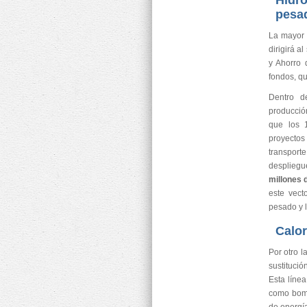
Hidró
pesa
La mayor p
dirigirá a
y Ahorro 
fondos, qu
Dentro d
producció
que los 1
proyectos
transport
desplieg
millones 
este vect
pesado y l
Calor
Por otro l
sustitució
Esta líne
como bomb