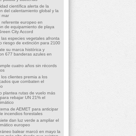
ad científica alerta de la
n del calentamiento global y la
l mar
 referente europeo en
ión de equipamiento de playa
Green City Accord
 las especies vegetales afronta
o riesgo de extinción para 2100
te su marca histórica y
on 677 banderas azules en
mple cuatro años sin récords
íos
los clientes premia a los
cados que combaten el
io
o plantea rutas de vuelo más
s para rebajar UN 21% el
limático
tema de AEMET para anticipar
de incendios forestales
siete dan luz verde a ampliar el
limático europeo
rráneo balear marcó en mayo la