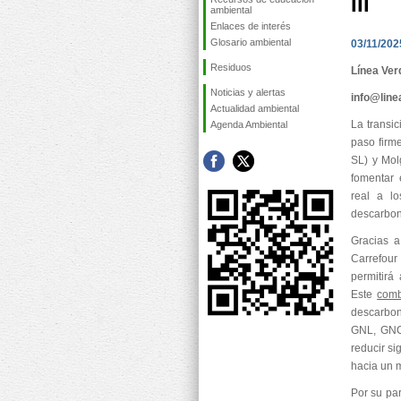
III
ambiental
Enlaces de interés
Glosario ambiental
03/11/202
Residuos
Línea Ver
Noticias y alertas
info@lin
Actualidad ambiental
La transic
Agenda Ambiental
paso firm
SL) y Mol
fomentar 
real a lo
descarboni
Gracias a
Carrefour
permitirá
Este
comb
descarbon
GNL, GNC,
reducir si
hacia un m
Por su pa