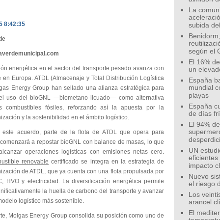
La comunid
aceleració
5 8:42:35
subida de
Benidorm,
de
reutilizac
según el 
eaverdemunicipal.com
El 16% de
ión energética en el sector del transporte pesado avanza con
un elevad
e en Europa. ATDL (Almacenaje y Total Distribución Logística
España ba
mundial c
gas Energy Group han sellado una alianza estratégica para
playas
el uso del bioGNL —biometano licuado— como alternativa
España cu
s combustibles fósiles, reforzando así la apuesta por la
de días fr
zación y la sostenibilidad en el ámbito logístico.
El 94% de 
supermer
 este acuerdo, parte de la flota de ATDL que opera para
desperdic
 comenzará a repostar bioGNL con balance de masas, lo que
UN estudi
 alcanzar operaciones logísticas con emisiones netas cero.
eficiente
ustible renovable
certificado se integra en la estrategia de
impacto c
ización de ATDL, que ya cuenta con una flota propulsada por
Nuevo sis
 HVO y electricidad. La diversificación energética permite
el riesgo 
gnificativamente la huella de carbono del transporte y avanzar
Los veinti
odelo logístico más sostenible.
arancel c
El medite
rte, Molgas Energy Group consolida su posición como uno de