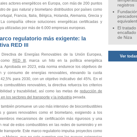
temperatu
ipales actores energéticos en Europa, con más de 200 puntos
registros
stro de gas natural y biometano distribuidos por países como
Fundación
rtugal, Francia, Italia, Bélgica, Holanda, Alemania, Grecia y
pescadore
equivalen
La compañía ofrece soluciones energéticas certificadas y
, ya utilizadas por más de 6.000 empresas europeas.
El tratado
encallado
de Niza
rco regulatorio más exigente: la
tiva RED III
 Directiva de Energías Renovables de la Unión Europea,
Ver todas
a como
RED III
, marca un hito en la política energética
ia. Aprobada en 2023, esta norma endurece los objetivos de
ón y consumo de energías renovables, elevando la cuota
 42,5% para 2030, con un objetivo indicativo del 45%. En el
s combustibles renovables, la directiva refuerza los criterios
ibilidad y trazabilidad, así como las metas de
reducción de
en los sectores del transporte y la industria
pesada.
I también promueve un uso más intensivo de biocombustibles
 y gases renovables como el biometano, exigiendo a los
iembros mecanismos de certificación más rigurosos y una
n real de estos combustibles en las redes de suministro y en
 de transporte. Este marco regulatorio impulsa proyectos como