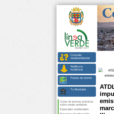
Consulta
medioambiental
Notifica tu
incidencia
Puntos de interés
ATDL
Tu Municipio
impu
emis
Guías de buenas prácticas
sobre medio ambiente
marc
Especiales ambientales
Recursos de educación