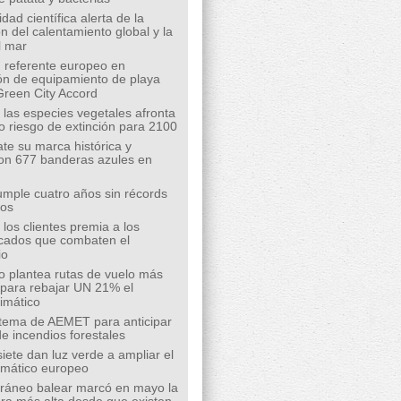
ad científica alerta de la
n del calentamiento global y la
l mar
 referente europeo en
ión de equipamiento de playa
Green City Accord
 las especies vegetales afronta
o riesgo de extinción para 2100
te su marca histórica y
on 677 banderas azules en
mple cuatro años sin récords
íos
los clientes premia a los
cados que combaten el
io
o plantea rutas de vuelo más
s para rebajar UN 21% el
limático
tema de AEMET para anticipar
de incendios forestales
siete dan luz verde a ampliar el
limático europeo
rráneo balear marcó en mayo la