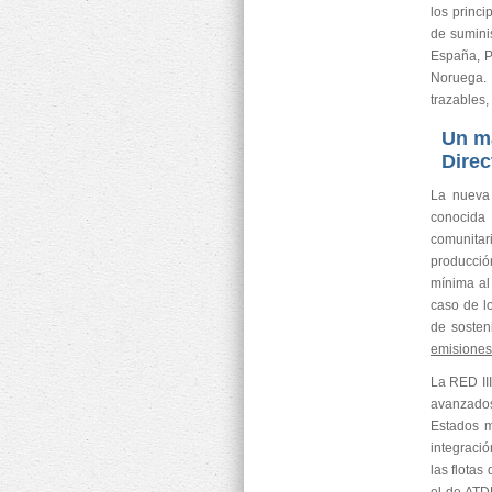
los princ
de sumini
España, Po
Noruega. 
trazables
Un ma
Direc
La nueva
conocid
comunitar
producci
mínima al
caso de lo
de sosten
emisiones 
La RED II
avanzados
Estados m
integració
las flotas