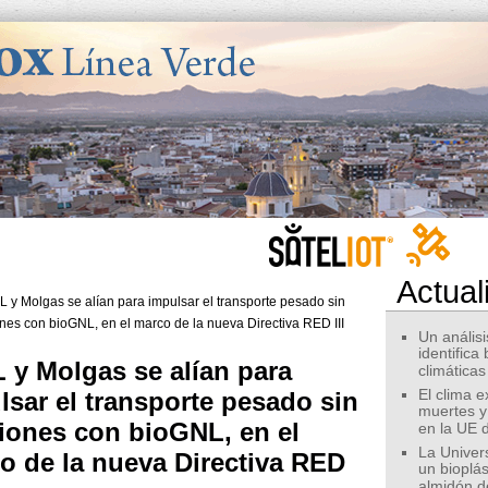
Actual
Un análisis
identifica
 y Molgas se alían para
climáticas
lsar el transporte pesado sin
El clima 
muertes y
iones con bioGNL, en el
en la UE 
La Univer
o de la nueva Directiva RED
un bioplás
almidón d