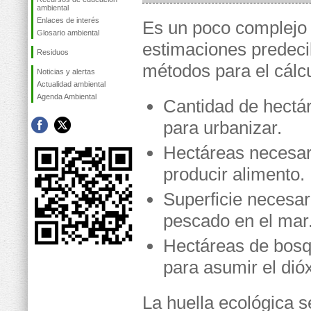
ambiental
Enlaces de interés
Es un poco complejo
Glosario ambiental
estimaciones predeci
Residuos
métodos para el cálcu
Noticias y alertas
Actualidad ambiental
Agenda Ambiental
Cantidad de hectá
para urbanizar.
Hectáreas necesar
producir alimento.
Superficie necesar
pescado en el mar
Hectáreas de bosq
para asumir el di
La huella ecológica 