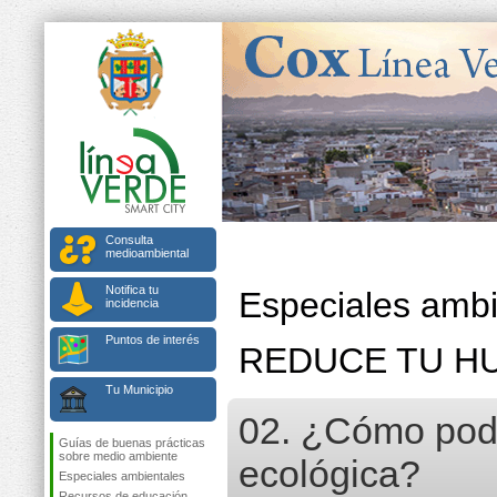
Consulta
medioambiental
Notifica tu
Especiales ambi
incidencia
Puntos de interés
REDUCE TU H
Tu Municipio
02. ¿Cómo pode
Guías de buenas prácticas
sobre medio ambiente
ecológica?
Especiales ambientales
Recursos de educación