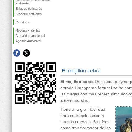
ambiental
Enlaces de interés
Glosario ambiental
Residuos
Noticias y alertas
Actualidad ambiental
Agenda Ambiental
El mejillón cebra
El mejillón cebra
Dreissena polymor
dorado
Umnopema fortunei
se ha con
las plagas con más repercusión ecoló
a nivel mundial.
Tiene una gran facilidad
para su translocación a
nuevas cuencas. Su efecto
como transformador de las