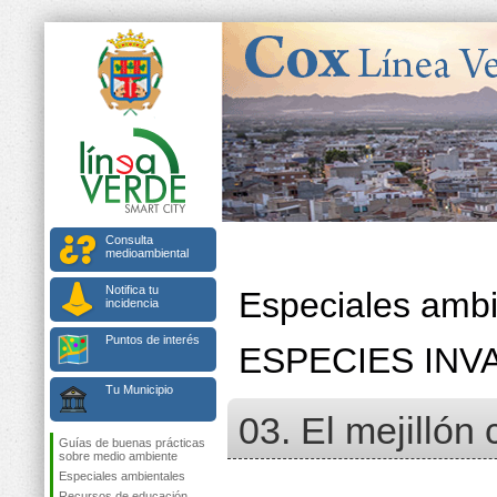
Consulta
medioambiental
Notifica tu
Especiales ambi
incidencia
Puntos de interés
ESPECIES IN
Tu Municipio
03. El mejillón
Guías de buenas prácticas
sobre medio ambiente
Especiales ambientales
Recursos de educación