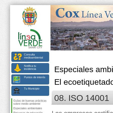
Consulta
medioambiental
Notifica tu
Especiales ambi
incidencia
Puntos de interés
El ecoetiquetad
Tu Municipio
08. ISO 14001
Guías de buenas prácticas
sobre medio ambiente
Especiales ambientales
Recursos de educación