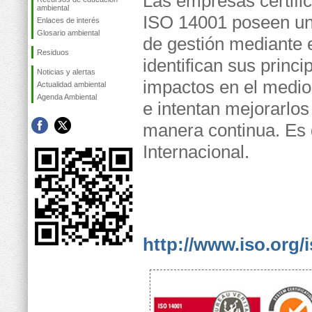
Las empresas certifi
ambiental
ISO 14001 poseen un
Enlaces de interés
Glosario ambiental
de gestión mediante e
Residuos
identifican sus princi
Noticias y alertas
impactos en el medi
Actualidad ambiental
Agenda Ambiental
e intentan mejorarlos
manera continua. Es
Internacional.
http://www.iso.org/