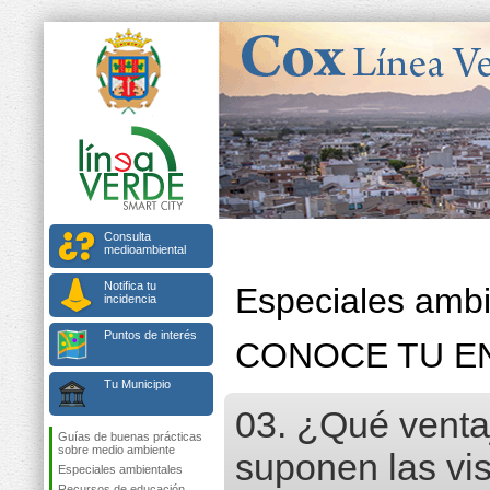
Consulta
medioambiental
Notifica tu
Especiales ambi
incidencia
Puntos de interés
CONOCE TU E
Tu Municipio
03. ¿Qué venta
Guías de buenas prácticas
sobre medio ambiente
suponen las vis
Especiales ambientales
Recursos de educación