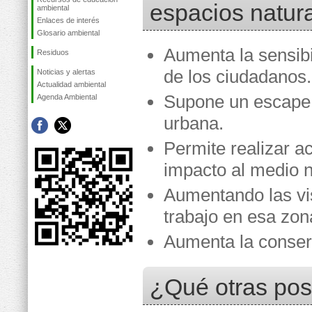
espacios natur
ambiental
Enlaces de interés
Glosario ambiental
Aumenta la sensibi
Residuos
de los ciudadanos.
Noticias y alertas
Actualidad ambiental
Supone un escape 
Agenda Ambiental
urbana.
Permite realizar a
impacto al medio n
Aumentando las vis
trabajo en esa zon
Aumenta la conserv
¿Qué otras pos