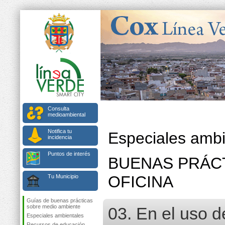
Consulta
medioambiental
Notifica tu
Especiales ambi
incidencia
Puntos de interés
BUENAS PRÁCT
OFICINA
Tu Municipio
Guías de buenas prácticas
sobre medio ambiente
03. En el uso d
Especiales ambientales
Recursos de educación