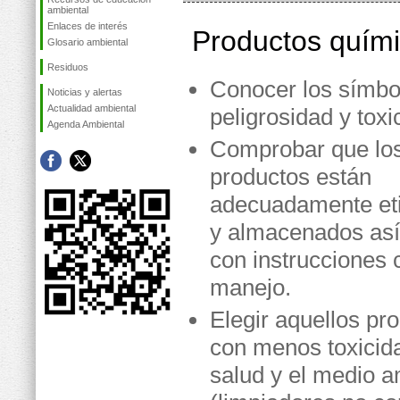
ambiental
Enlaces de interés
Productos quím
Glosario ambiental
Residuos
Conocer los símbo
Noticias y alertas
Actualidad ambiental
peligrosidad y toxi
Agenda Ambiental
Comprobar que lo
productos están
adecuadamente et
y almacenados as
con instrucciones 
manejo.
Elegir aquellos pr
con menos toxicida
salud y el medio 