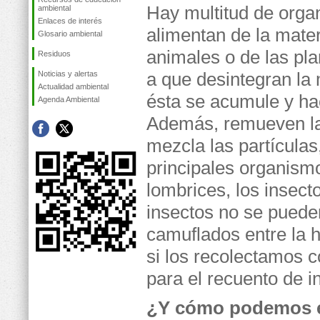
Hay multitud de orga
ambiental
Enlaces de interés
alimentan de la mater
Glosario ambiental
animales o de las pl
Residuos
a que desintegran la
Noticias y alertas
Actualidad ambiental
ésta se acumule y hac
Agenda Ambiental
Además, remueven la 
mezcla las partículas,
principales organismo
lombrices, los insect
insectos no se pueden
camuflados entre la h
si los recolectamos c
para el recuento de i
¿Y cómo podemos e