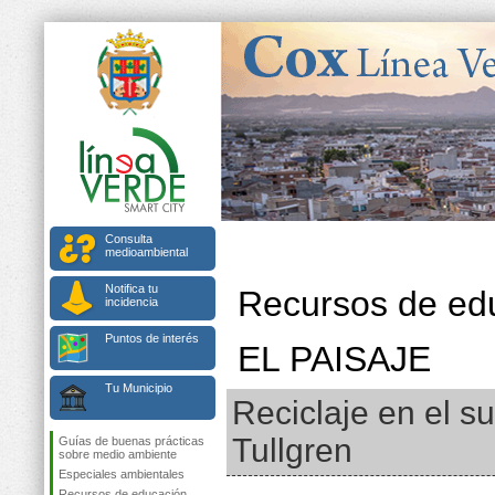
Consulta
medioambiental
Notifica tu
Recursos de ed
incidencia
Puntos de interés
EL PAISAJE
Tu Municipio
Reciclaje en el s
Tullgren
Guías de buenas prácticas
sobre medio ambiente
Especiales ambientales
Recursos de educación