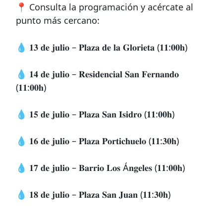
📍 Consulta la programación y acércate al
punto más cercano:
💧 𝟏𝟑 𝐝𝐞 𝐣𝐮𝐥𝐢𝐨 – 𝐏𝐥𝐚𝐳𝐚 𝐝𝐞 𝐥𝐚 𝐆𝐥𝐨𝐫𝐢𝐞𝐭𝐚 (𝟏𝟏:𝟎𝟎𝐡)
💧 𝟏𝟒 𝐝𝐞 𝐣𝐮𝐥𝐢𝐨 – 𝐑𝐞𝐬𝐢𝐝𝐞𝐧𝐜𝐢𝐚𝐥 𝐒𝐚𝐧 𝐅𝐞𝐫𝐧𝐚𝐧𝐝𝐨
(𝟏𝟏:𝟎𝟎𝐡)
💧 𝟏𝟓 𝐝𝐞 𝐣𝐮𝐥𝐢𝐨 – 𝐏𝐥𝐚𝐳𝐚 𝐒𝐚𝐧 𝐈𝐬𝐢𝐝𝐫𝐨 (𝟏𝟏:𝟎𝟎𝐡)
💧 𝟏𝟔 𝐝𝐞 𝐣𝐮𝐥𝐢𝐨 – 𝐏𝐥𝐚𝐳𝐚 𝐏𝐨𝐫𝐭𝐢𝐜𝐡𝐮𝐞𝐥𝐨 (𝟏𝟏:𝟑𝟎𝐡)
💧 𝟏𝟕 𝐝𝐞 𝐣𝐮𝐥𝐢𝐨 – 𝐁𝐚𝐫𝐫𝐢𝐨 𝐋𝐨𝐬 Á𝐧𝐠𝐞𝐥𝐞𝐬 (𝟏𝟏:𝟎𝟎𝐡)
💧 𝟏𝟖 𝐝𝐞 𝐣𝐮𝐥𝐢𝐨 – 𝐏𝐥𝐚𝐳𝐚 𝐒𝐚𝐧 𝐉𝐮𝐚𝐧 (𝟏𝟏:𝟑𝟎𝐡)