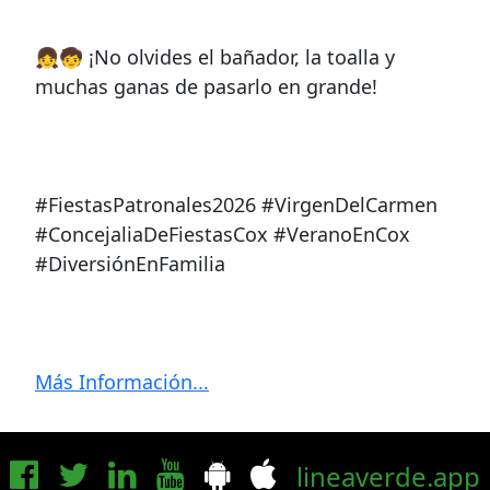
👧🧒 ¡No olvides el bañador, la toalla y
muchas ganas de pasarlo en grande!
#FiestasPatronales2026 #VirgenDelCarmen
#ConcejaliaDeFiestasCox #VeranoEnCox
#DiversiónEnFamilia
Más Información...
lineaverde.app