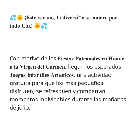
💦🌞 ¡𝐄𝐬𝐭𝐞 𝐯𝐞𝐫𝐚𝐧𝐨, 𝐥𝐚 𝐝𝐢𝐯𝐞𝐫𝐬𝐢ó𝐧 𝐬𝐞 𝐦𝐮𝐞𝐯𝐞 𝐩𝐨𝐫
𝐭𝐨𝐝𝐨 𝐂𝐨𝐱! 🌞💦
Con motivo de las 𝐅𝐢𝐞𝐬𝐭𝐚𝐬 𝐏𝐚𝐭𝐫𝐨𝐧𝐚𝐥𝐞𝐬 𝐞𝐧 𝐇𝐨𝐧𝐨𝐫
𝐚 𝐥𝐚 𝐕𝐢𝐫𝐠𝐞𝐧 𝐝𝐞𝐥 𝐂𝐚𝐫𝐦𝐞𝐧, llegan los esperados
𝐉𝐮𝐞𝐠𝐨𝐬 𝐈𝐧𝐟𝐚𝐧𝐭𝐢𝐥𝐞𝐬 𝐀𝐜𝐮á𝐭𝐢𝐜𝐨𝐬, una actividad
gratuita para que los más pequeños
disfruten, se refresquen y compartan
momentos inolvidables durante las mañanas
de julio.