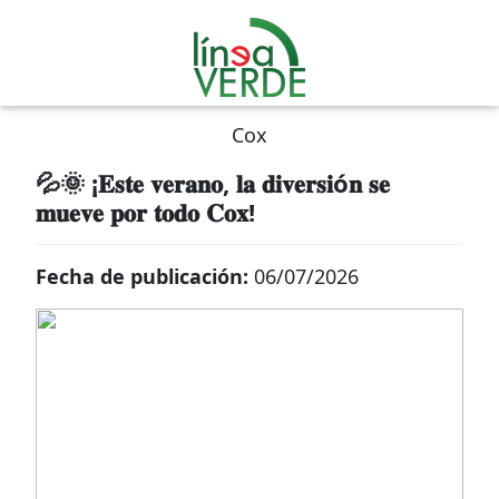
Cox
💦🌞 ¡𝐄𝐬𝐭𝐞 𝐯𝐞𝐫𝐚𝐧𝐨, 𝐥𝐚 𝐝𝐢𝐯𝐞𝐫𝐬𝐢ó𝐧 𝐬𝐞
𝐦𝐮𝐞𝐯𝐞 𝐩𝐨𝐫 𝐭𝐨𝐝𝐨 𝐂𝐨𝐱!
Fecha de publicación:
06/07/2026