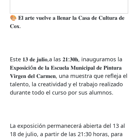
🎨 𝐄𝐥 𝐚𝐫𝐭𝐞 𝐯𝐮𝐞𝐥𝐯𝐞 𝐚 𝐥𝐥𝐞𝐧𝐚𝐫 𝐥𝐚 𝐂𝐚𝐬𝐚 𝐝𝐞 𝐂𝐮𝐥𝐭𝐮𝐫𝐚 𝐝𝐞
𝐂𝐨𝐱.
Este 𝟏𝟑 𝐝𝐞 𝐣𝐮𝐥𝐢𝐨,a las 𝟐𝟏:𝟑𝟎𝐡, inauguramos la
𝐄𝐱𝐩𝐨𝐬𝐢𝐜𝐢ó𝐧 𝐝𝐞 𝐥𝐚 𝐄𝐬𝐜𝐮𝐞𝐥𝐚 𝐌𝐮𝐧𝐢𝐜𝐢𝐩𝐚𝐥 𝐝𝐞 𝐏𝐢𝐧𝐭𝐮𝐫𝐚
𝐕𝐢𝐫𝐠𝐞𝐧 𝐝𝐞𝐥 𝐂𝐚𝐫𝐦𝐞𝐧, una muestra que refleja el
talento, la creatividad y el trabajo realizado
durante todo el curso por sus alumnos.
La exposición permanecerá abierta del 13 al
18 de julio, a partir de las 21:30 horas, para