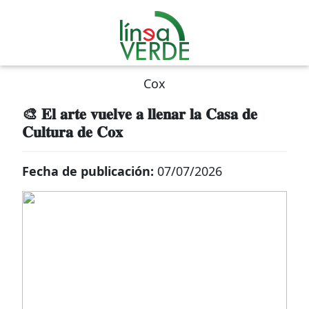
Cox
🎨 𝐄𝐥 𝐚𝐫𝐭𝐞 𝐯𝐮𝐞𝐥𝐯𝐞 𝐚 𝐥𝐥𝐞𝐧𝐚𝐫 𝐥𝐚 𝐂𝐚𝐬𝐚 𝐝𝐞
𝐂𝐮𝐥𝐭𝐮𝐫𝐚 𝐝𝐞 𝐂𝐨𝐱
Fecha de publicación:
07/07/2026