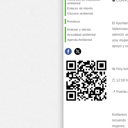
⚫ CONVOC
ambiental
Enlaces de interés
Glosario ambiental
Residuos
El Ayunta
Valencian
Noticias y alertas
silencio 
Actualidad ambiental
Agenda Ambiental
una mujer
apoyo y so
📅 Hoy lun
🕛 12:00 
📍 Puerta
Invitamos
recuerdo 
mujeres.