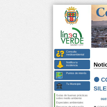
Consulta
medioambiental
Notifica tu
Notic
incidencia
Puntos de interés
⚫ C
Tu Municipio
SIL
Guías de buenas prácticas
sobre medio ambiente
06/0
Especiales ambientales
Recursos de educación