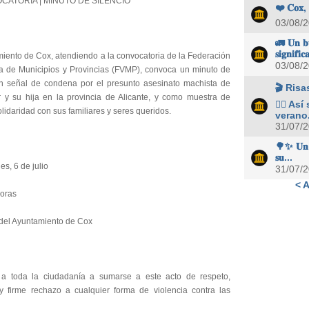
ATORIA | MINUTO DE SILENCIO
❤️ 𝐂𝐨𝐱, 𝐬
03/08/
🚛 𝐔𝐧 𝐛𝐮
𝐬𝐢𝐠𝐧𝐢𝐟𝐢𝐜
miento de Cox, atendiendo a la convocatoria de la Federación
03/08/
a de Municipios y Provincias (FVMP), convoca un minuto de
en señal de condena por el presunto asesinato machista de
🎬 Risa
 y su hija en la provincia de Alicante, y como muestra de
👉🏻 As
lidaridad con sus familiares y seres queridos.
verano.
31/07/
🌳✨ 𝐔𝐧 á𝐫
𝐬𝐮...
es, 6 de julio
31/07/
< A
horas
 del Ayuntamiento de Cox
 a toda la ciudadanía a sumarse a este acto de respeto,
y firme rechazo a cualquier forma de violencia contra las