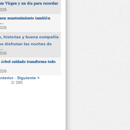
𝐮 𝐕𝐢𝐫𝐠𝐞𝐧 𝐲 𝐮𝐧 𝐝í𝐚 𝐩𝐚𝐫𝐚 𝐫𝐞𝐜𝐨𝐫𝐝𝐚𝐫
2026
𝐞𝐧 𝐦𝐚𝐧𝐭𝐞𝐧𝐢𝐦𝐢𝐞𝐧𝐭𝐨 𝐭𝐚𝐦𝐛𝐢é𝐧
𝐚...
2026
s, historias y buena compañía
í se disfrutan las noches de
..
2026
𝐛𝐨𝐥 𝐜𝐮𝐢𝐝𝐚𝐝𝐨 𝐭𝐫𝐚𝐧𝐬𝐟𝐨𝐫𝐦𝐚 𝐭𝐨𝐝𝐨
2026
nterior
-
Siguiente >
2/ 285